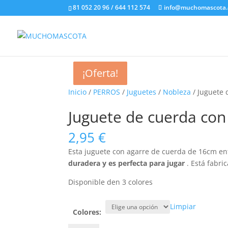
81 052 20 96 / 644 112 574
info@muchomascota
¡Oferta!
¡Oferta!
¡Oferta!
Inicio
/
PERROS
/
Juguetes
/
Nobleza
/ Juguete 
Juguete de cuerda con
2,95
€
Esta juguete con agarre de cuerda de 16cm ent
duradera y es perfecta para jugar
. Está fabr
Disponible den 3 colores
Limpiar
Colores: