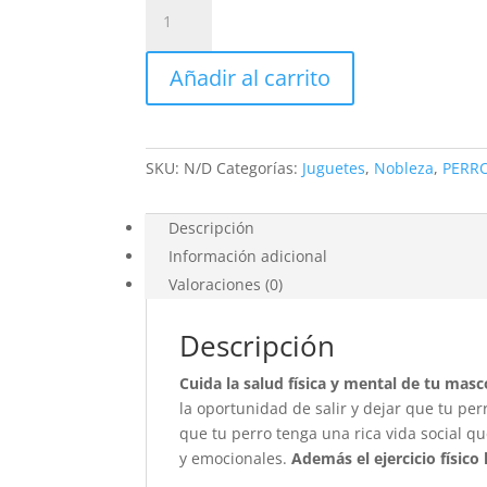
Juguete
de
cuerda
Añadir al carrito
con
hueso
cantidad
SKU:
N/D
Categorías:
Juguetes
,
Nobleza
,
PERR
Descripción
Información adicional
Valoraciones (0)
Descripción
Cuida la salud física y mental de tu ma
la oportunidad de salir y dejar que tu pe
que tu perro tenga una rica vida social 
y emocionales.
Además el ejercicio físico