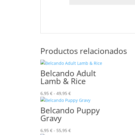
Productos relacionados
Belcando Adult
Lamb & Rice
Rango
6,95
€
-
49,95
€
de
precios:
Belcando Puppy
desde
Gravy
6,95 €
hasta
Rango
6,95
€
-
55,95
€
49,95 €