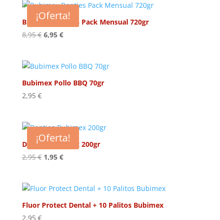
era:
es:
¡Oferta!
7,95 €.
5,95 €.
Bubimex Denties Pack Mensual 720gr
El
El
8,95
€
6,95
€
precio
precio
original
actual
era:
es:
8,95 €.
6,95 €.
Bubimex Pollo BBQ 70gr
2,95
€
¡Oferta!
Denties Bubimex 200gr
El
El
2,95
€
1,95
€
precio
precio
original
actual
era:
es:
2,95 €.
1,95 €.
Fluor Protect Dental + 10 Palitos Bubimex
2,95
€