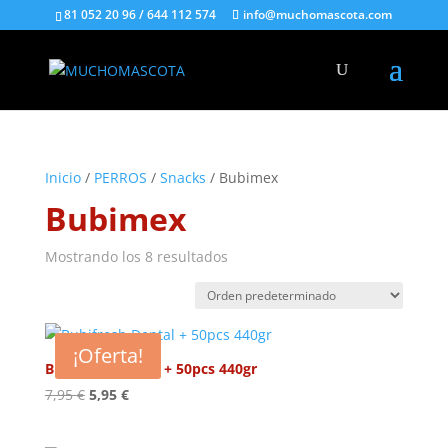
81 052 20 96 / 644 112 574
info@muchomascota.com
Inicio
/
PERROS
/
Snacks
/ Bubimex
Bubimex
Mostrando los 8 resultados
¡Oferta!
Bubifresh Dental + 50pcs 440gr
El
El
7,95
€
5,95
€
precio
precio
original
actual