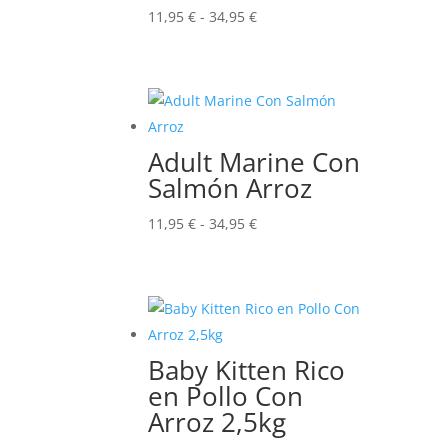
Rango
11,95
€
-
34,95
€
de
precios:
desde
11,95 €
hasta
Adult Marine Con
34,95 €
Salmón Arroz
Rango
11,95
€
-
34,95
€
de
precios:
desde
11,95 €
hasta
Baby Kitten Rico
34,95 €
en Pollo Con
Arroz 2,5kg