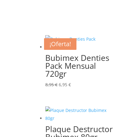
¡Oferta!
¡Oferta!
¡Oferta!
¡Oferta!
Bubimex Denties
Pack Mensual
720gr
El
El
8,95
€
6,95
€
precio
precio
original
actual
era:
es:
8,95 €.
6,95 €.
Plaque Destructor