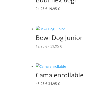
Bubimex 80gr
El
El
24,95
€
19,95
€
precio
precio
original
actual
era:
es:
24,95 €.
19,95 €.
Bewi Dog Junior
Rango
12,95
€
-
39,95
€
de
precios:
desde
12,95 €
Cama enrollable
hasta
El
El
39,95 €
45,95
€
34,95
€
precio
precio
original
actual
era:
es: