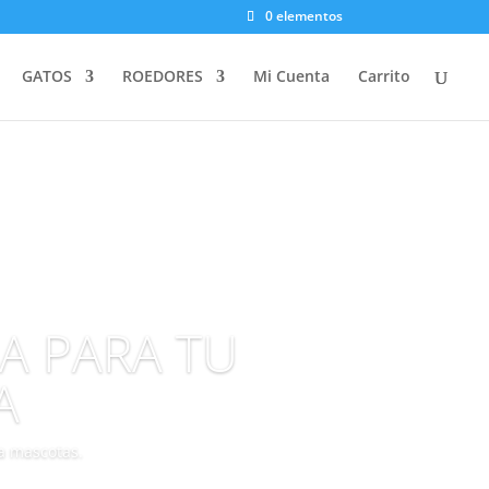
0 elementos
GATOS
ROEDORES
Mi Cuenta
Carrito
DA PARA TU
A
ra mascotas.