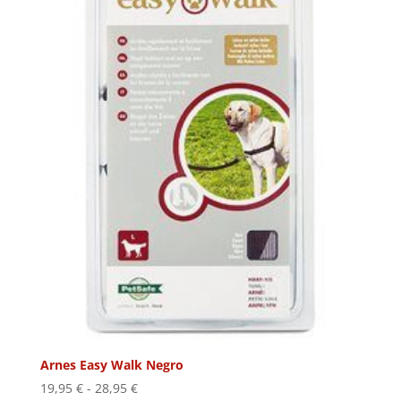
Arnes Easy Walk Negro
Rango
19,95
€
-
28,95
€