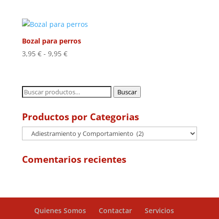
de
precios:
desde
19,95 €
Bozal para perros
hasta
Rango
3,95
€
-
9,95
€
28,95 €
de
precios:
desde
Buscar
Buscar
3,95 €
por:
hasta
Productos por Categorias
9,95 €
Comentarios recientes
Quienes Somos
Contactar
Servicios