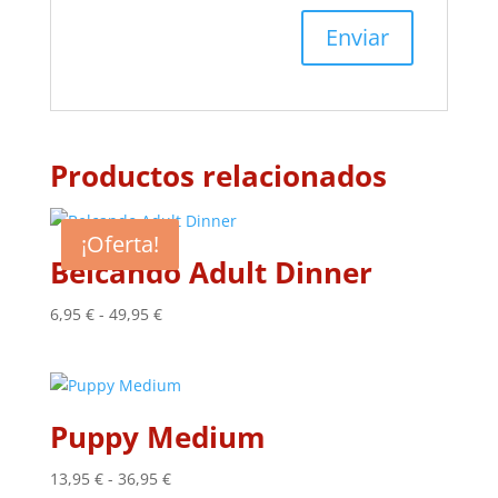
Productos relacionados
¡Oferta!
Belcando Adult Dinner
Rango
6,95
€
-
49,95
€
de
precios:
desde
6,95 €
Puppy Medium
hasta
49,95 €
Rango
13,95
€
-
36,95
€