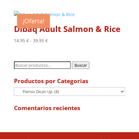
de
precios:
desde
¡Oferta!
13,95 €
Dibaq Adult Salmon & Rice
hasta
36,95 €
Rango
14,95
€
-
39,95
€
de
precios:
desde
Buscar
Buscar
14,95 €
por:
hasta
Productos por Categorias
39,95 €
Comentarios recientes