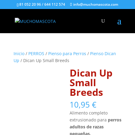
81 052 20 96 / 644 112 574
info@muchomascota.com
Inicio
/
PERROS
/
Pienso para Perros
/
Pienso Dican
Up
/ Dican Up Small Breeds
Dican Up
Small
Breeds
10,95
€
Alimento completo
extrusionado para
perros
adultos de razas
pequeñas.