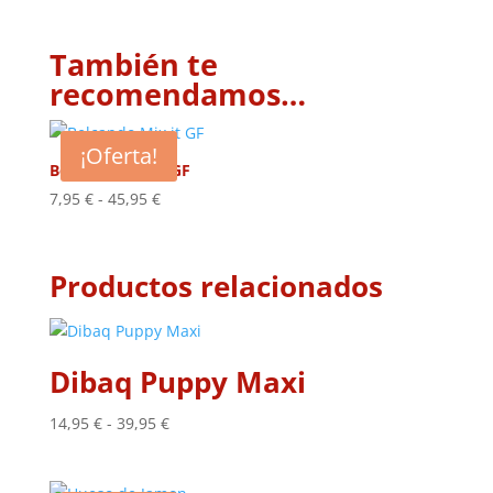
También te
recomendamos…
¡Oferta!
Belcando Mix it GF
Rango
7,95
€
-
45,95
€
de
precios:
desde
Productos relacionados
7,95 €
hasta
45,95 €
Dibaq Puppy Maxi
Rango
14,95
€
-
39,95
€
de
precios: