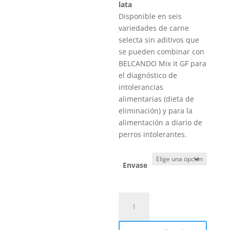
precios:
lata
desde
Disponible en seis
3,25 €
variedades de carne
hasta
selecta sin aditivos que
18,50 €
se pueden combinar con
BELCANDO Mix it GF para
el diagnóstico de
intolerancias
alimentarias (dieta de
eliminación) y para la
alimentación a diario de
perros intolerantes.
Envase
Belcando
Cordero
Monoproteica