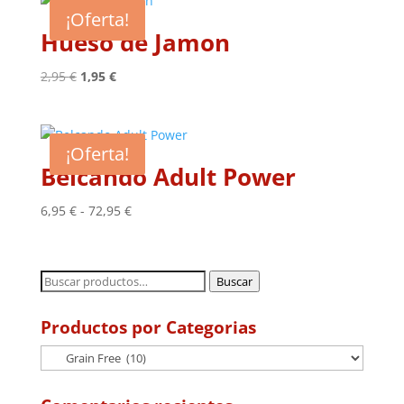
desde
¡Oferta!
14,95 €
Hueso de Jamon
hasta
39,95 €
El
El
2,95
€
1,95
€
precio
precio
original
actual
era:
es:
¡Oferta!
2,95 €.
1,95 €.
Belcando Adult Power
Rango
6,95
€
-
72,95
€
de
precios:
desde
Buscar
Buscar
6,95 €
por:
hasta
Productos por Categorias
72,95 €