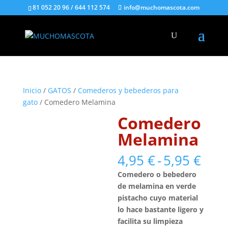
81 052 20 96 / 644 112 574
info@muchomascota.com
Inicio
/
GATOS
/
Comederos y bebederos para
gato
/ Comedero Melamina
Comedero
Melamina
Ran
4,95
€
-
5,95
€
de
Comedero o bebedero
prec
de melamina en verde
des
pistacho cuyo material
4,95
lo hace bastante ligero y
hast
facilita su limpieza