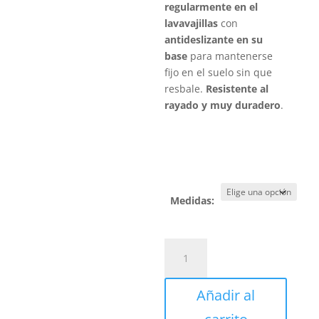
5,95
regularmente en el
lavavajillas
con
antideslizante en su
base
para mantenerse
fijo en el suelo sin que
resbale.
Resistente al
rayado y muy duradero
.
Medidas:
Comedero
Melamina
cantidad
Añadir al