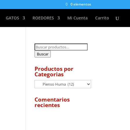
0 elementos
GATOS
ROEDORES
Mi Cuenta
Carrito
Buscar
por:
Buscar
Productos por
Categorias
Comentarios
recientes