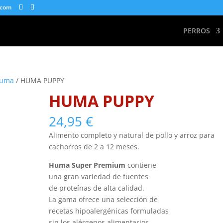
.com
PERROS
Huma
/ HUMA PUPPY
HUMA PUPPY
24,95
€
Alimento completo y natural de pollo y arroz para
cachorros de 2 a 12 meses.
Huma Super Premium
contiene
una gran variedad de fuentes
de proteínas de alta calidad.
La gama ofrece una selección de
recetas hipoalergénicas formuladas
sin los alérgenos alimentarios