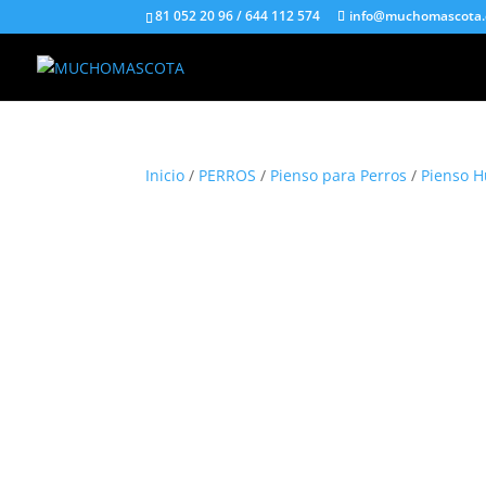
81 052 20 96 / 644 112 574
info@muchomascota
Inicio
/
PERROS
/
Pienso para Perros
/
Pienso 