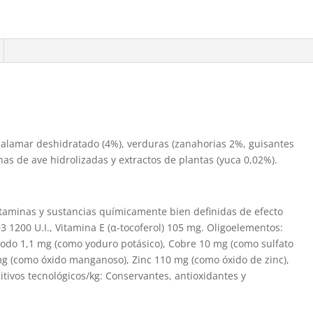
, calamar deshidratado (4%), verduras (zanahorias 2%, guisantes
nas de ave hidrolizadas y extractos de plantas (yuca 0,02%).
vitaminas y sustancias químicamente bien definidas de efecto
3 1200 U.I., Vitamina E (α-tocoferol) 105 mg. Oligoelementos:
Yodo 1,1 mg (como yoduro potásico), Cobre 10 mg (como sulfato
g (como óxido manganoso), Zinc 110 mg (como óxido de zinc),
itivos tecnológicos/kg: Conservantes, antioxidantes y