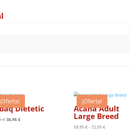
l
¡Oferta!
¡Oferta!
baq Dietetic
Acana Adult
Large Breed
El
El
95
€
36,95
€
precio
precio
Rango
59,95
€
-
72,95
€