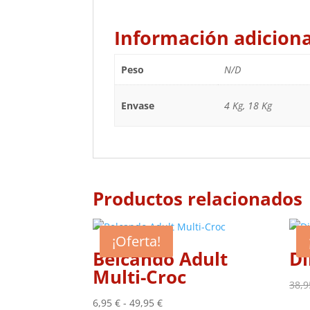
Información adiciona
Peso
N/D
Envase
4 Kg, 18 Kg
Productos relacionados
¡Oferta!
Belcando Adult
Di
Multi-Croc
38,
Rango
6,95
€
-
49,95
€