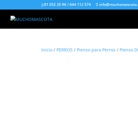
81 052 20 96 / 644 112 574
info@muchomascota
Inicio
/
PERROS
/
Pienso para Perros
/
Pienso D