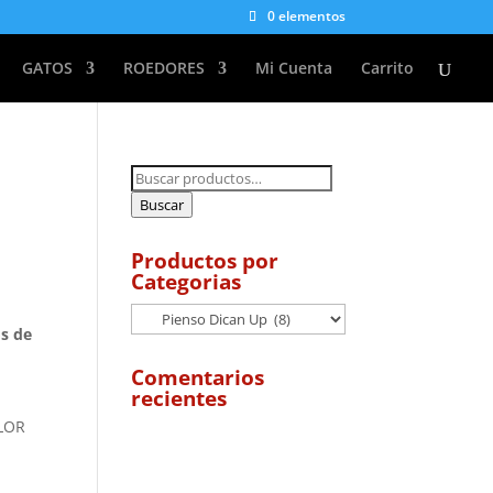
0 elementos
GATOS
ROEDORES
Mi Cuenta
Carrito
Buscar
por:
Buscar
Productos por
Categorias
os de
Comentarios
recientes
LOR