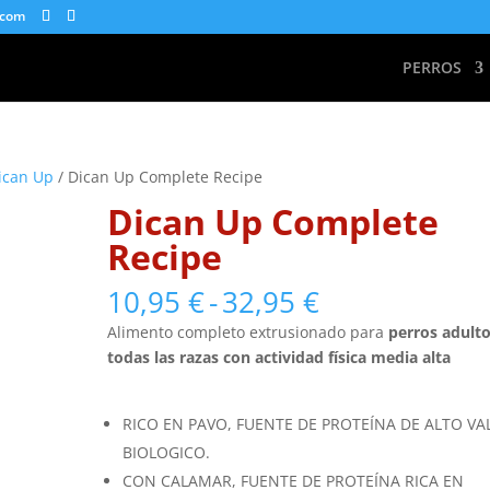
.com
PERROS
ican Up
/ Dican Up Complete Recipe
Dican Up Complete
Recipe
Rango
10,95
€
-
32,95
€
de
Alimento completo extrusionado para
perros adult
precios:
todas las razas con actividad física media alta
desde
10,95 €
hasta
RICO EN PAVO, FUENTE DE PROTEÍNA DE ALTO VA
32,95 €
BIOLOGICO.
CON CALAMAR, FUENTE DE PROTEÍNA RICA EN