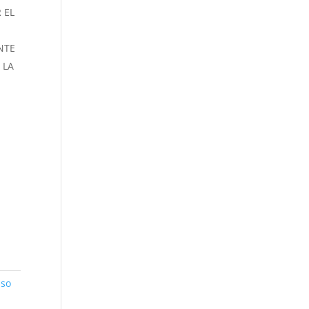
 EL
NTE
 LA
nso