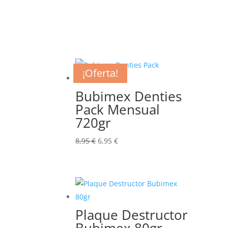
¡Oferta!
¡Oferta!
¡Oferta!
¡Oferta!
Bubimex Denties
Pack Mensual
720gr
El
El
8,95
€
6,95
€
precio
precio
original
actual
era:
es:
8,95 €.
6,95 €.
Plaque Destructor