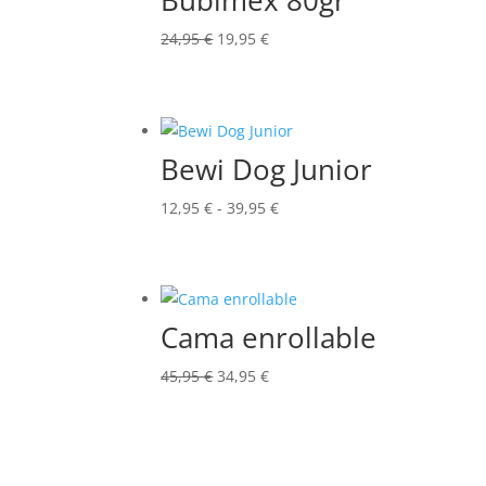
Bubimex 80gr
El
El
24,95
€
19,95
€
precio
precio
original
actual
era:
es:
24,95 €.
19,95 €.
Bewi Dog Junior
Rango
12,95
€
-
39,95
€
de
precios:
desde
12,95 €
Cama enrollable
hasta
El
El
39,95 €
45,95
€
34,95
€
precio
precio
original
actual
era:
es: