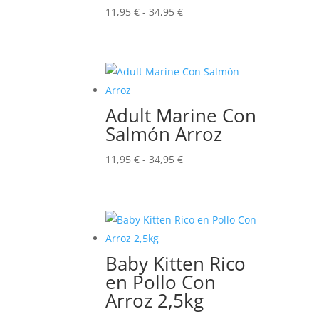
Rango
11,95
€
-
34,95
€
de
precios:
desde
11,95 €
hasta
Adult Marine Con
34,95 €
Salmón Arroz
Rango
11,95
€
-
34,95
€
de
precios:
desde
11,95 €
hasta
Baby Kitten Rico
34,95 €
en Pollo Con
Arroz 2,5kg