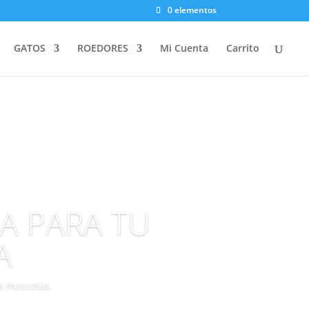
0 elementos
GATOS
ROEDORES
Mi Cuenta
Carrito
DA PARA TU
A
ra mascotas.